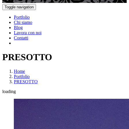
Toggle navigation
Portfolio
Chi siamo
Blog
Lavora con noi
Contatti
PRESOTTO
Home
Portfolio
PRESOTTO
loading